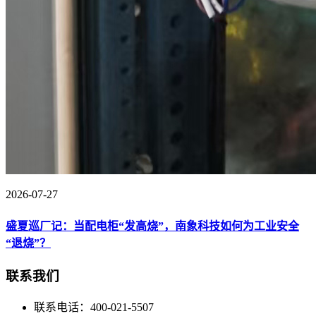
2026-07-27
盛夏巡厂记：当配电柜“发高烧”，南象科技如何为工业安全
“退烧”？
联系我们
联系电话：400-021-5507