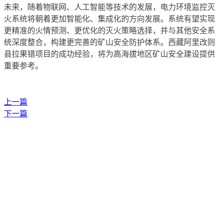
未来，随着物联网、人工智能等技术的发展，电力环境监控灭
火系统将朝着更加智能化、集成化的方向发展。系统有望实现
更精准的火情预测、更优化的灭火策略选择，并与其他安全系
统深度整合，构建更完善的矿山安全防护体系。西藏阿里改则
县拉果错项目的成功经验，将为高海拔地区矿山安全建设提供
重要参考。
上一篇
下一篇