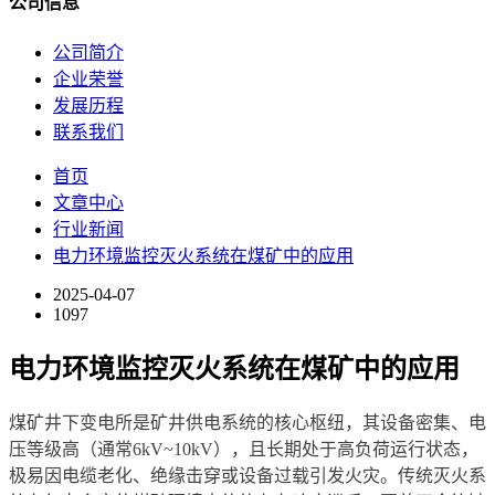
公司信息
公司简介
企业荣誉
发展历程
联系我们
首页
文章中心
行业新闻
电力环境监控灭火系统在煤矿中的应用
2025-04-07
1097
电力环境监控灭火系统在煤矿中的应用
煤矿井下变电所是矿井供电系统的核心枢纽，其设备密集、电
压等级高（通常
6kV~10kV），且长期处于高负荷运行状态，
极易因电缆老化、绝缘击穿或设备过载引发火灾。传统灭火系