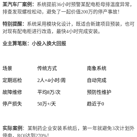
某汽车厂案例：
系统提前
36小时预警某配电柜母排温度异常，
排查发现螺栓松动，避免了一起价值200万的停产事故！
特别提醒：
系统采用模块化设计，既适合新建项目预装，也可
对现有配电柜进行改造，最快
4小时完成安装。
业主算笔账：小投入换大回报
场景
传统方式
南象系统
定期巡检
2人×4小时/周
自动完成
故障维修
平均8万/次
预防性维护
停产损失
50万+/天
趋近于0
实际案例
：某制药企业安装系统后，第一年就避免
3次计划外
停电，ROI达到270%！