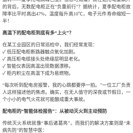
的背后，无数配电柜正在
“
负重前行
”
？据统计，夏季配电柜故
障率比平时高出
47%，温度每升高10℃，电子元件寿命缩短一
半！
高温下的配电柜到底有多
“
上火
”
？
在某工业园区的日常巡检中，我们经常发现：
✓ 低压配电柜断路器触点氧化加剧
。
✓ 高压柜电缆接头处绝缘层明显老化
。
✓ 智能仪表因高温出现数据漂移
。
✓ 柜内积尘在高温下成为易燃物
。
“
每次听到配电房报警，我的心跳都要停一拍。
”
一位工厂负责
人这样描述他的焦虑。确实，在无人值守的深夜或节假日，一
个小小的电气火花就可能酿成重大事故。
配电柜的
“
智能体检报告
”
：从被动灭火到主动预防
传统灭火系统就像
“
事后诸葛亮
”
，而我们的解决方案则是
“
未
病先防
”
的智慧中医：