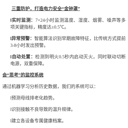
三重防护，打造电力安全
“
金钟罩
”
l
实时监测：
7×24小时监测温度、湿度、烟雾、
噪声
等
多
项关键指标，精度达
±0.5℃
。
l
异常预警：
智能算法识别早期故障特征，比传统方式提前
3-8小时发出预警
。
l
自动处置：
检测到明火
0.5秒内启动灭火，同时联动切断
电源，双重保障
。
会
“
思考
”
的监控系统
通过机器学习分析历史数据，我们的系统可以：
l
预测母线排老化趋势
。
l
识别接触不良导致的温升规律
。
l
建立各设备专属健康档案
。