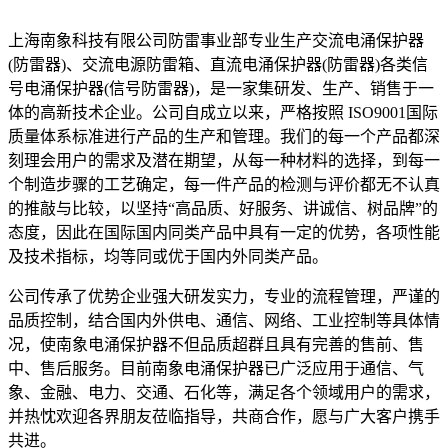
上海南象科技有限公司防雷事业部专业生产交流电涌保护器
(防雷器)、交流电源防雷箱、直流电涌保护器(防雷器)各类信
号电涌保护器(信号防雷器)，是一家集研发、生产、销售于一
体的
高新技术
企业。公司自成立以来，严格按照
I
SO9001国际
质量体系标准进行产品的生产和管理。我们的每一个产品都深
刻理会用户的需求及潜在期望，从每一种材料的选择，到每一
个制造步骤的工艺确定，每一件产品的检测与评价都无不认真
的推敲与比较，以坚持“高品质、好服务、讲诚信、树品牌”的
态度，因此在国际国内同类产品中具有一定的优势，各项性能
及技术指标，均等同或优于国内外同类产品。
公司传承了优势企业强大研发实力，专业的流程管理，严谨的
品质控制，结合国内外供电、通信、网络、工业控制等具体情
况，使南象电涌保护器不但品质超群且具有完善的售前、售
中、售后服务。目前南象电涌保护器已广泛应用于通信、气
象、金融、电力、交通、石化等，满足各个领域用户的需求，
并热忱欢迎各界朋友莅临指导，共商合作，愿与广大客户携手
共进。