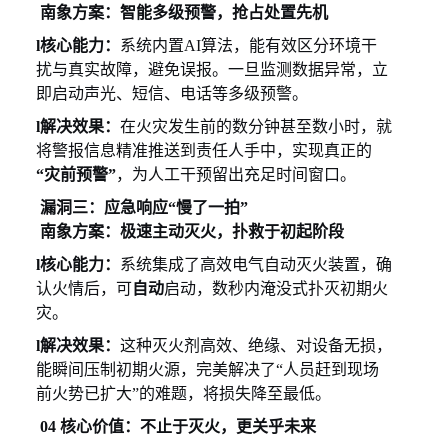
南象方案：智能多级预警，抢占处置先机
l
核心能力：
系统内置
AI算法，能有效区分环境干
扰与真实故障，避免误报。一旦监测数据异常，立
即启动声光、短信、电话等多级预警。
l
解决效果：
在火灾发生前的数分钟甚至数小时，就
将警报信息精准推送到责任人手中，实现真正的
“灾前预警”
，为人工干预留出充足时间窗口。
漏洞三：应急响应
“慢了一拍”
南象方案：极速主动灭火，扑救于初起阶段
l
核心能力：
系统集成了高效
电气自动
灭火装置，确
认火情后，可
自动
启动，数秒内
淹没式扑灭初期火
灾
。
l
解决效果：
这种灭火剂高效、绝缘、对设备无损，
能瞬间压制初期火源，完美解决了
“人员赶到现场
前火势已扩大”的难题，将损失降至最低。
04 核心价值：不止于灭火，更关乎未来