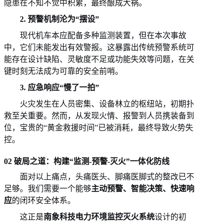
隐患在不知不觉中积累，最终酿成大祸。
2. 预警机制沦为“摆设”
现代机车本应配备多种监测装置，但在本次事故
中，它们未能发出有效警报。这暴露出传统预警系统可
能存在设计缺陷、灵敏度不足或功能失效等问题，在关
键时刻无法成为可靠的安全前哨。
3. 应急响应“慢了一拍”
火灾发生在人员密集、设备林立的枢纽站，初期扑
救至关重要。然而，从发现火情、报警到人员携装备到
位，宝贵的
“黄金救援时间”已被消耗，最终导致火势失
控。
02 破局之道：构建“监测-预警-灭火”一体化防线
面对以上痛点，头痛医头、脚痛医脚式的整改已不
足够。我们需要一个能够
主动预警、智能决策、快速响
应
的闭环安全体系。
这正是
南象科技电力环境监控灭火系统
设计的初