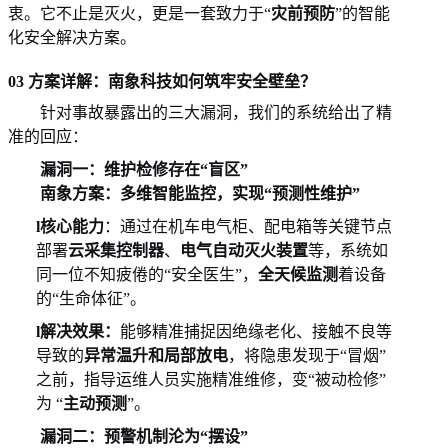
衷。它不止是灭火，更是一套致力于
“
灾前预防
”的智能
化安全解决方案。
03 方案详解：南象科技如何筑牢安全壁垒？
针对事故暴露出的三大漏洞，我们的系统给出了精
准的回应：
漏洞一：维护检修存在
“盲区”
南象方案：多维智能监控，实现
“预测性维护”
l
核心能力
：通过在机车电气柜、配电箱等关键节点
部署
云采集控制器
、
电气自动灭火装置
等，系统如
同一位不知疲倦的
“安全医生”，
全天候监测
着设备
的
“生命体征”。
l
解决效果：
能够精准捕捉因绝缘老化、接触不良等
导致的
异常温升和局部放电
，将隐患发现于
“冒烟”
之前，指导运维人员实施精准维修，变“被动检修”
为 “
主动预测
”。
漏洞二：预警机制沦为
“摆设”