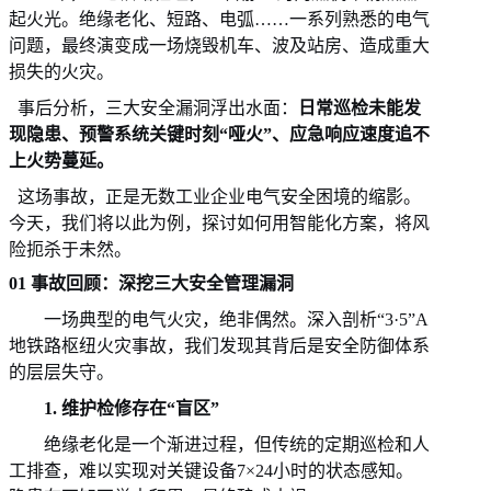
起火光。绝缘老化、短路、电弧……一系列熟悉的电气
问题，最终演变成一场烧毁机车、波及站房、造成重大
损失的火灾。
事后分析，三大安全漏洞浮出水面：
日常巡检未能发
现隐患、预警系统关键时刻
“哑火”、应急响应速度追不
上火势蔓延。
这场事故，正是无数工业企业电气安全困境的缩影。
今天，我们将以此为例，探讨如何用智能化方案，将风
险扼杀于未然。
01 事故回顾：深挖三大安全管理漏洞
一场典型的电气火灾，绝非偶然。深入剖析
“3·5”A
地铁路枢纽火灾事故，我们发现其背后是安全防御体系
的层层失守。
1. 维护检修存在“盲区”
绝缘老化是一个渐进过程，但传统的定期巡检和人
工排查，难以实现对关键设备
7×24小时的状态感知。